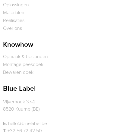
Oplossingen
Materialen
Realisaties
Over ons
Knowhow
Opmaak & bestanden
Montage peesdoek
Bewaren doek
Blue Label
Vijverhoek 37-2
8520 Kuurne (BE)
E.
hallo@bluelabel.be
T.
+32 56 72 42 50