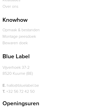
Over ons
Knowhow
Opmaak & bestanden
Montage peesdoek
Bewaren doek
Blue Label
Vijverhoek 37-2
8520 Kuurne (BE)
E.
hallo@bluelabel.be
T.
+32 56 72 42 50
Openingsuren