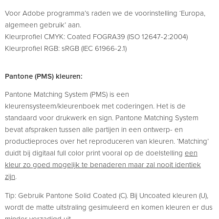
Voor Adobe programma’s raden we de voorinstelling ‘Europa,
algemeen gebruik’ aan.
Kleurprofiel CMYK: Coated FOGRA39 (ISO 12647-2:2004)
Kleurprofiel RGB: sRGB (IEC 61966-2.1)
Pantone (PMS) kleuren:
Pantone Matching System (PMS) is een
kleurensysteem/kleurenboek met coderingen. Het is de
standaard voor drukwerk en sign. Pantone Matching System
bevat afspraken tussen alle partijen in een ontwerp- en
productieproces over het reproduceren van kleuren. ‘Matching’
duidt bij digitaal full color print vooral op de doelstelling
een
kleur zo goed mogelijk te benaderen maar zal nooit identiek
zijn
.
Tip: Gebruik Pantone Solid Coated (C). Bij Uncoated kleuren (U),
wordt de matte uitstraling gesimuleerd en komen kleuren er dus
minder verzadigd uit.