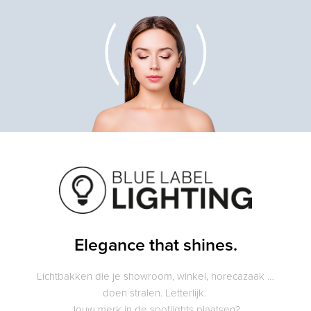
Elegance that shines.
Lichtbakken die je showroom, winkel, horecazaak …
doen stralen. Letterlijk.
Jouw merk in de spotlights plaatsen?