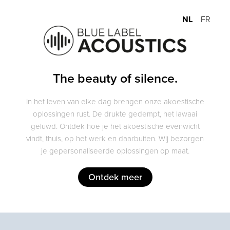
NL
FR
The beauty of silence.
In het leven van elke dag brengen onze akoestische
oplossingen rust. De drukte gedempt, het lawaai
geluwd. Ontdek hoe je het akoestische evenwicht
vindt, thuis, op het werk en daarbuiten. Wij bezorgen
je gepersonaliseerde oplossingen op maat.
Ontdek meer